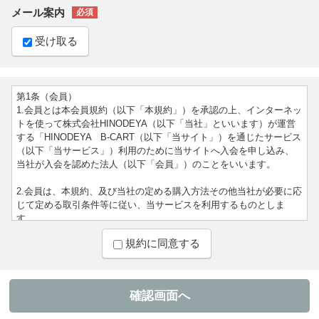
メール案内
受け取る
第1条（会員）
1.会員とは本会員規約（以下「本規約」）を承認の上、インターネッ
トを使って株式会社HINODEYA（以下「当社」といいます）が運営
する「HINODEYA B-CART（以下「当サイト」）を通じたサービス
（以下「当サービス」）利用のために当サイトへ入会を申し込み、
当社が入会を認めた法人（以下「会員」）のことをいいます。
2.会員は、本規約、及び当社の定める購入方法その他当社が必要に応
じて定める取引条件等に従い、当サービスを利用するものとしま
す。
規約に同意する
3.会員は、会員資格又はこれらに基づく権利義務を第三者に利用させ
たり、第三者と共用したり、貸与、譲渡、移転、売買、担保設定等
はできないものとします。上記行為に伴う損害について当社は一切
の責任を負いません。
4.当社が会員に付与するログインID及びパスワードは、会員本人が責